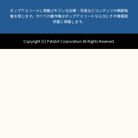
ポップアスリートに掲載されている記事・写真などコンテンツの無断転
載を禁じます。すべての著作権はポップアスリートならびにその情報提
供者に帰属します。
Copyright (C) Petabit Corporation All Rights Reserved.