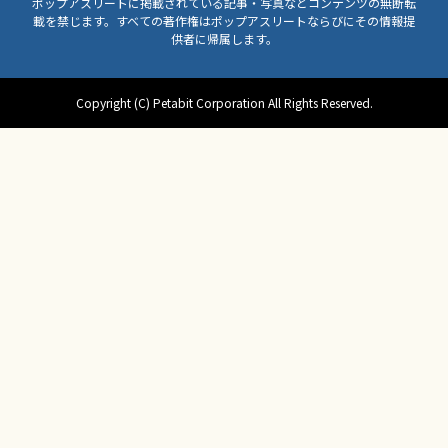
ポップアスリートに掲載されている記事・写真などコンテンツの無断転
載を禁じます。すべての著作権はポップアスリートならびにその情報提
供者に帰属します。
Copyright (C) Petabit Corporation All Rights Reserved.