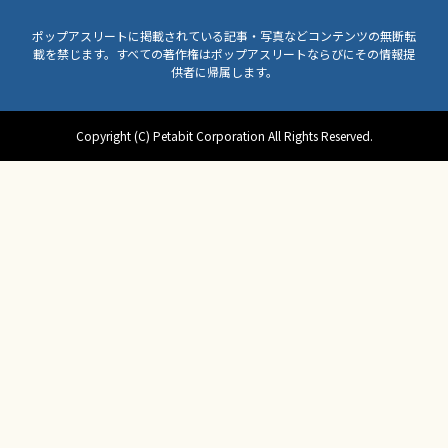
ポップアスリートに掲載されている記事・写真などコンテンツの無断転
載を禁じます。すべての著作権はポップアスリートならびにその情報提
供者に帰属します。
Copyright (C) Petabit Corporation All Rights Reserved.