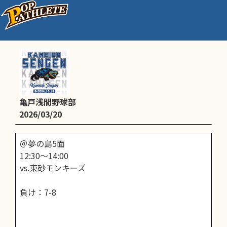
江東大会（全学年）
亀戸浅間野球部
2026/03/20
＠夢の島5面
12:30～14:00
vs.東砂モンキーズ
負け：7-8