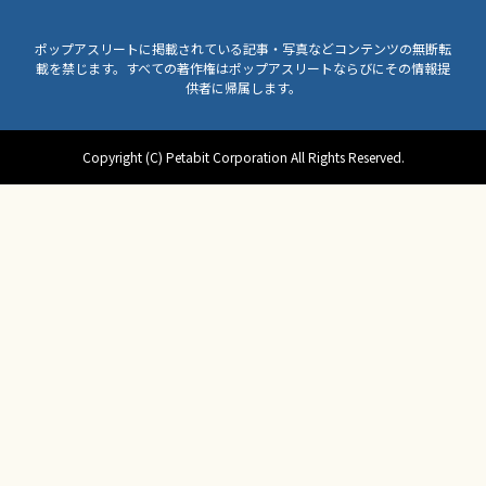
ポップアスリートに掲載されている記事・写真などコンテンツの無断転
載を禁じます。すべての著作権はポップアスリートならびにその情報提
供者に帰属します。
Copyright (C) Petabit Corporation All Rights Reserved.