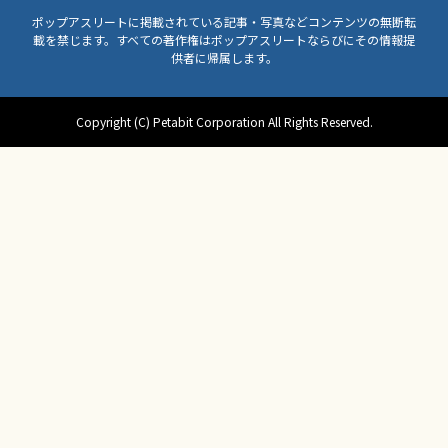
ポップアスリートに掲載されている記事・写真などコンテンツの無断転
載を禁じます。すべての著作権はポップアスリートならびにその情報提
供者に帰属します。
Copyright (C) Petabit Corporation All Rights Reserved.