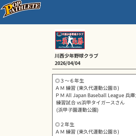
4/4(土)予定
川西少年野球クラブ
2026/04/04
◎３～６年生
ＡＭ 練習 (東久代運動公園Ｂ)
ＰＭ All Japan Baseball League
練習試合 vs浜甲タイガースさん
(浜甲子園運動公園)
◎２年生
ＡＭ 練習 (東久代運動公園Ｂ)