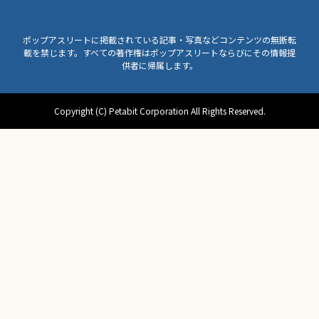
ポップアスリートに掲載されている記事・写真などコンテンツの無断転
載を禁じます。すべての著作権はポップアスリートならびにその情報提
供者に帰属します。
Copyright (C) Petabit Corporation All Rights Reserved.