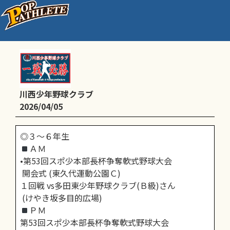
4/5(日)予定
川西少年野球クラブ
2026/04/05
◎３～６年生
ＡＭ
•第53回スポ少本部長杯争奪軟式野球大会
開会式 (東久代運動公園Ｃ)
１回戦 vs多田東少年野球クラブ(Ｂ級)さん
(けやき坂多目的広場)
ＰＭ
第53回スポ少本部長杯争奪軟式野球大会