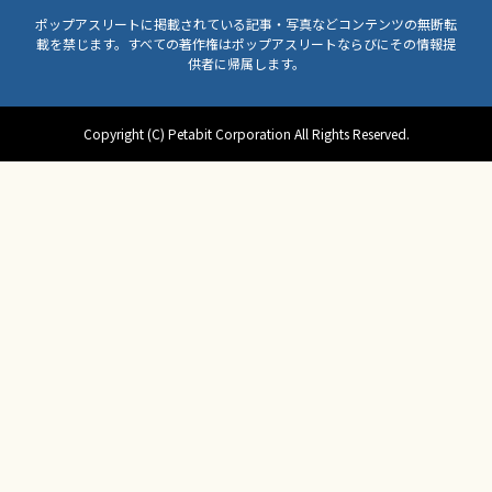
ポップアスリートに掲載されている記事・写真などコンテンツの無断転
載を禁じます。すべての著作権はポップアスリートならびにその情報提
供者に帰属します。
Copyright (C) Petabit Corporation All Rights Reserved.