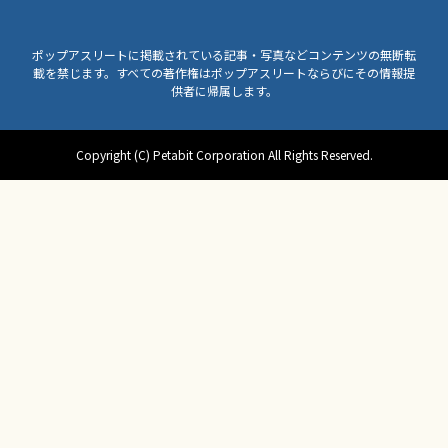
ポップアスリートに掲載されている記事・写真などコンテンツの無断転
載を禁じます。すべての著作権はポップアスリートならびにその情報提
供者に帰属します。
Copyright (C) Petabit Corporation All Rights Reserved.