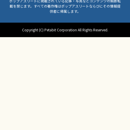
ポップアスリートに掲載されている記事・写真などコンテンツの無断転
載を禁じます。すべての著作権はポップアスリートならびにその情報提
供者に帰属します。
Copyright (C) Petabit Corporation All Rights Reserved.