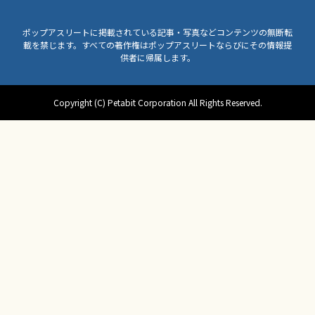
ポップアスリートに掲載されている記事・写真などコンテンツの無断転
載を禁じます。すべての著作権はポップアスリートならびにその情報提
供者に帰属します。
Copyright (C) Petabit Corporation All Rights Reserved.