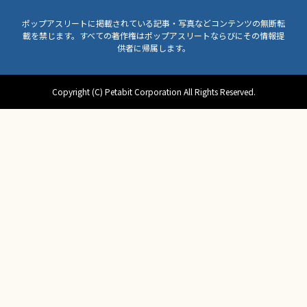
ポップアスリートに掲載されている記事・写真などコンテンツの無断転
載を禁じます。すべての著作権はポップアスリートならびにその情報提
供者に帰属します。
Copyright (C) Petabit Corporation All Rights Reserved.