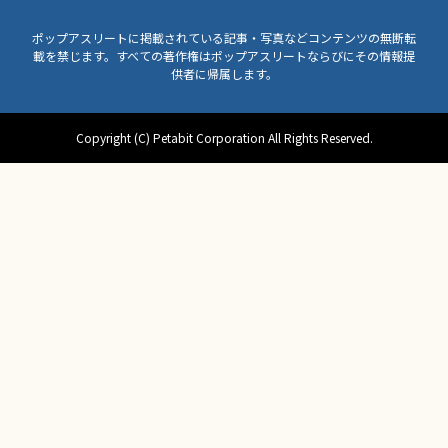
ポップアスリートに掲載されている記事・写真などコンテンツの無断転
載を禁じます。すべての著作権はポップアスリートならびにその情報提
供者に帰属します。
Copyright (C) Petabit Corporation All Rights Reserved.