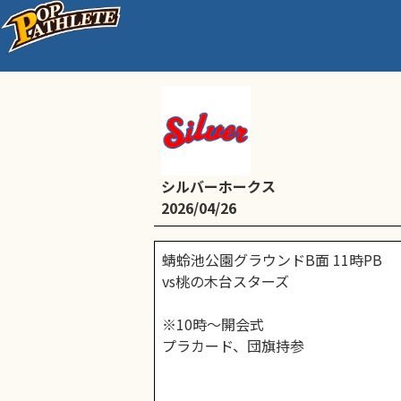
6年岸和田市長杯1回戦
シルバーホークス
2026/04/26
蜻蛉池公園グラウンドB面 11時PB
vs桃の木台スターズ
※10時〜開会式
プラカード、団旗持参