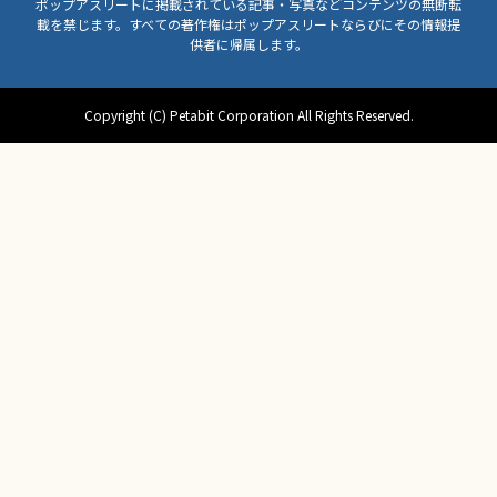
ポップアスリートに掲載されている記事・写真などコンテンツの無断転
載を禁じます。すべての著作権はポップアスリートならびにその情報提
供者に帰属します。
Copyright (C) Petabit Corporation All Rights Reserved.