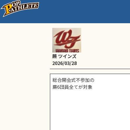
蕨市合同練習 13時〜
蕨 ツインズ
2026/03/28
総合開会式不参加の
蕨6団員全てが対象