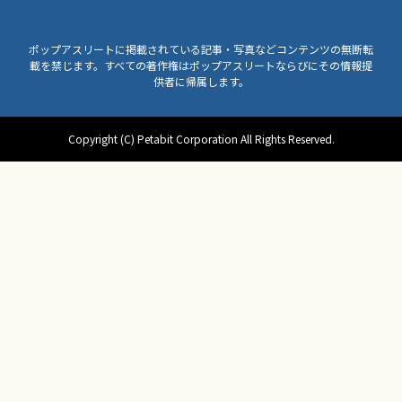
ポップアスリートに掲載されている記事・写真などコンテンツの無断転
載を禁じます。すべての著作権はポップアスリートならびにその情報提
供者に帰属します。
Copyright (C) Petabit Corporation All Rights Reserved.