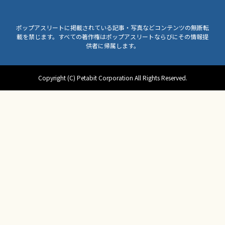
ポップアスリートに掲載されている記事・写真などコンテンツの無断転
載を禁じます。すべての著作権はポップアスリートならびにその情報提
供者に帰属します。
Copyright (C) Petabit Corporation All Rights Reserved.