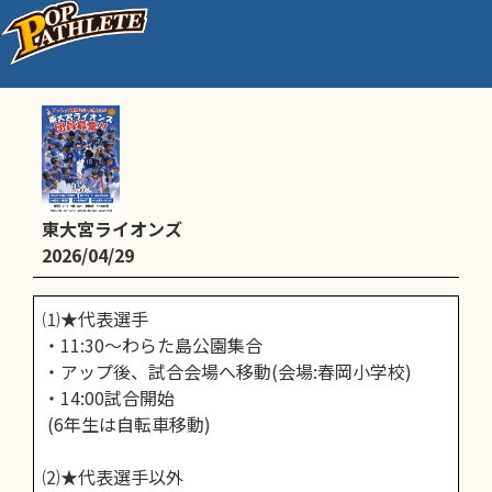
前期リーグ戦vs春岡スターズ
東大宮ライオンズ
2026/04/29
⑴★代表選手
・11:30～わらた島公園集合
・アップ後、試合会場へ移動(会場:春岡小学校)
・14:00試合開始
(6年生は自転車移動)
⑵★代表選手以外