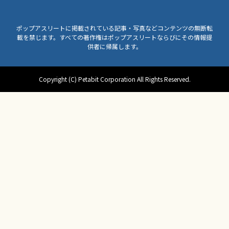
ポップアスリートに掲載されている記事・写真などコンテンツの無断転
載を禁じます。すべての著作権はポップアスリートならびにその情報提
供者に帰属します。
Copyright (C) Petabit Corporation All Rights Reserved.