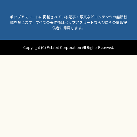
ポップアスリートに掲載されている記事・写真などコンテンツの無断転
載を禁じます。すべての著作権はポップアスリートならびにその情報提
供者に帰属します。
Copyright (C) Petabit Corporation All Rights Reserved.