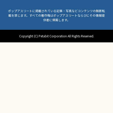
ポップアスリートに掲載されている記事・写真などコンテンツの無断転
載を禁じます。すべての著作権はポップアスリートならびにその情報提
供者に帰属します。
Copyright (C) Petabit Corporation All Rights Reserved.