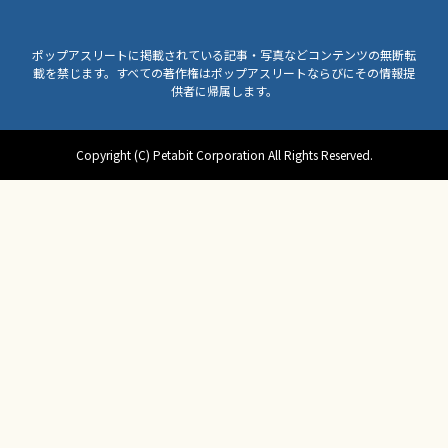
ポップアスリートに掲載されている記事・写真などコンテンツの無断転
載を禁じます。すべての著作権はポップアスリートならびにその情報提
供者に帰属します。
Copyright (C) Petabit Corporation All Rights Reserved.