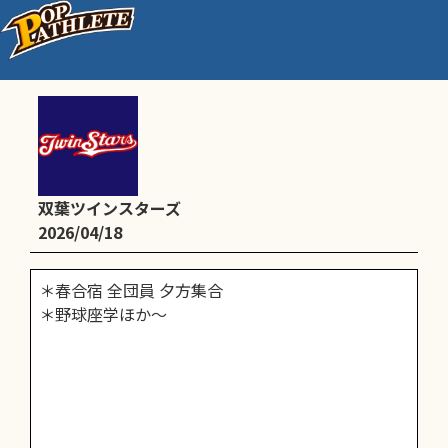
＊春合宿 全団員
双葉ツインスターズ
2026/04/18
＊春合宿 全団員 夕方集合
＊野球座学ほか～