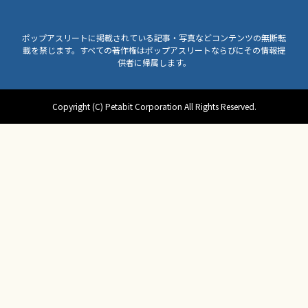
ポップアスリートに掲載されている記事・写真などコンテンツの無断転
載を禁じます。すべての著作権はポップアスリートならびにその情報提
供者に帰属します。
Copyright (C) Petabit Corporation All Rights Reserved.