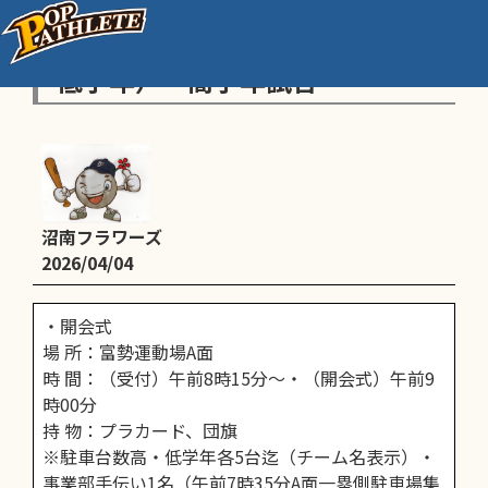
連盟春季大会開会式（高学年・
低学年）・高学年試合
沼南フラワーズ
2026/04/04
・開会式
場 所：富勢運動場A面
時 間：（受付）午前8時15分～・（開会式）午前9
時00分
持 物：プラカード、団旗
※駐車台数高・低学年各5台迄（チーム名表示）・
事業部手伝い1名（午前7時35分A面一塁側駐車場集