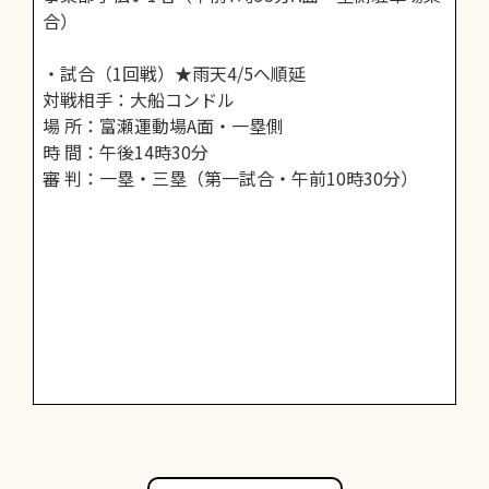
合）
・試合（1回戦）★雨天4/5へ順延
対戦相手：大船コンドル
場 所：富瀬運動場A面・一塁側
時 間：午後14時30分
審 判：一塁・三塁（第一試合・午前10時30分）