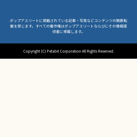
ポップアスリートに掲載されている記事・写真などコンテンツの無断転
載を禁じます。すべての著作権はポップアスリートならびにその情報提
供者に帰属します。
Copyright (C) Petabit Corporation All Rights Reserved.