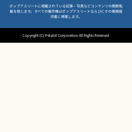
ポップアスリートに掲載されている記事・写真などコンテンツの無断転
載を禁じます。すべての著作権はポップアスリートならびにその情報提
供者に帰属します。
Copyright (C) Petabit Corporation All Rights Reserved.