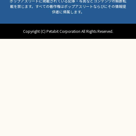
ポップアスリートに掲載されている記事・写真などコンテンツの無断転
載を禁じます。すべての著作権はポップアスリートならびにその情報提
供者に帰属します。
Copyright (C) Petabit Corporation All Rights Reserved.