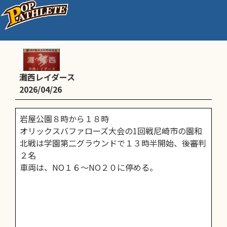
練習時間・場所及び公式戦
灘西レイダース
2026/04/26
岩屋公園８時から１８時
オリックスバファローズ大会の1回戦尼崎市の園和
北戦は学園第二グラウンドで１３時半開始、後審判
２名
車両は、NO１６～NO２０に停める。