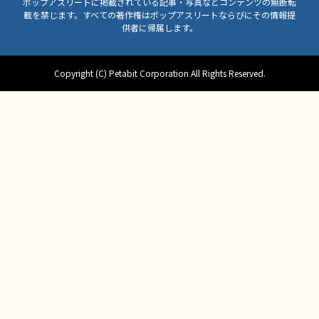
ポップアスリートに掲載されている記事・写真などコンテンツの無断転
載を禁じます。すべての著作権はポップアスリートならびにその情報提
供者に帰属します。
Copyright (C) Petabit Corporation All Rights Reserved.