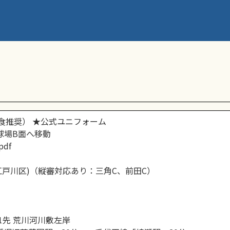
スーパーリーグ
食推奨） ★公式ユニフォーム
野球場B面へ移動
pdf
ラブ(江戸川区)（縦審対応あり：三角C、前田C）
-1先 荒川河川敷左岸