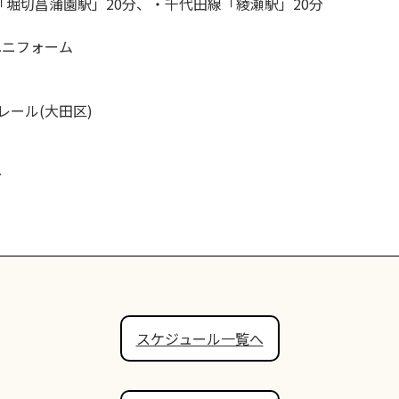
「堀切菖蒲園駅」20分、・千代田線「綾瀬駅」20分
ユニフォーム
フレール(大田区)
分
スケジュール一覧へ