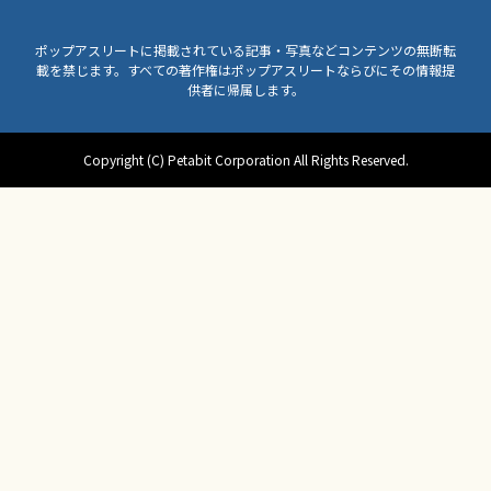
ポップアスリートに掲載されている記事・写真などコンテンツの無断転
載を禁じます。すべての著作権はポップアスリートならびにその情報提
供者に帰属します。
Copyright (C) Petabit Corporation All Rights Reserved.