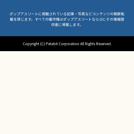
ポップアスリートに掲載されている記事・写真などコンテンツの無断転
載を禁じます。すべての著作権はポップアスリートならびにその情報提
供者に帰属します。
Copyright (C) Petabit Corporation All Rights Reserved.