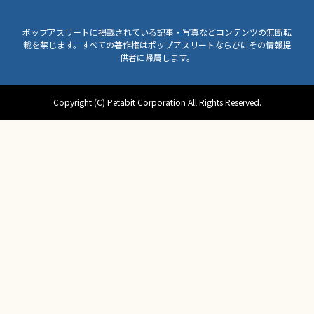
ポップアスリートに掲載されている記事・写真などコンテンツの無断転
載を禁じます。すべての著作権はポップアスリートならびにその情報提
供者に帰属します。
Copyright (C) Petabit Corporation All Rights Reserved.