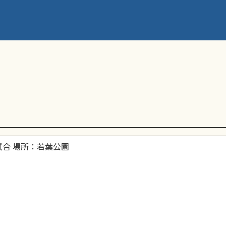
リトル練習試合 若葉試合開始9：30～
合 場所：若葉公園