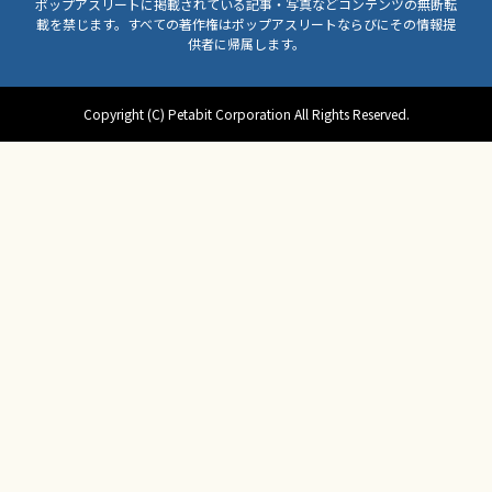
ポップアスリートに掲載されている記事・写真などコンテンツの無断転
載を禁じます。すべての著作権はポップアスリートならびにその情報提
供者に帰属します。
Copyright (C) Petabit Corporation All Rights Reserved.