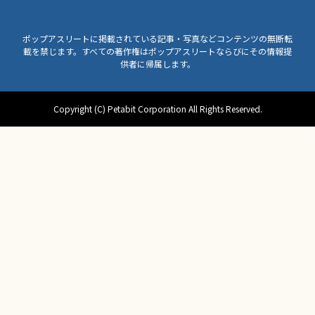
ポップアスリートに掲載されている記事・写真などコンテンツの無断転
載を禁じます。すべての著作権はポップアスリートならびにその情報提
供者に帰属します。
Copyright (C) Petabit Corporation All Rights Reserved.