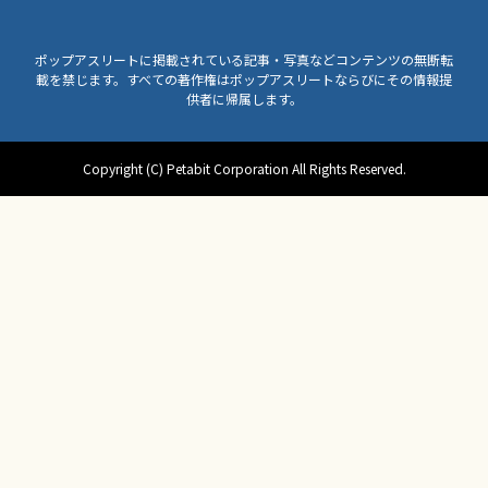
ポップアスリートに掲載されている記事・写真などコンテンツの無断転
載を禁じます。すべての著作権はポップアスリートならびにその情報提
供者に帰属します。
Copyright (C) Petabit Corporation All Rights Reserved.