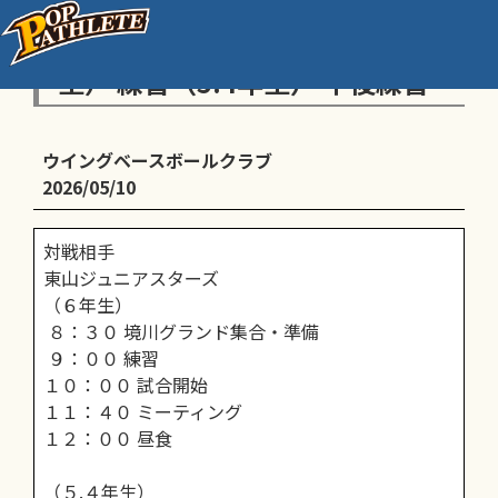
１日境川G 午前練習試合（6年
生） 練習（5.4年生） 午後練習
ウイングベースボールクラブ
2026/05/10
対戦相手
東山ジュニアスターズ
（６年生）
８：３０ 境川グランド集合・準備
９：００ 練習
１０：００ 試合開始
１１：４０ ミーティング
１２：００ 昼食
（５.４年生）