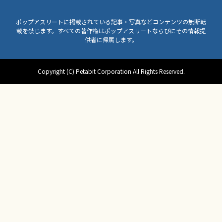
ポップアスリートに掲載されている記事・写真などコンテンツの無断転
載を禁じます。すべての著作権はポップアスリートならびにその情報提
供者に帰属します。
Copyright (C) Petabit Corporation All Rights Reserved.