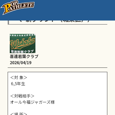
練習試合（Aクラス、 13時15分
～、新グランド（城東区））
喜連若葉クラブ
2026/04/19
＜対 象＞
6,5年生
＜対戦相手＞
オール今福ジャガーズ様
＜場 所＞