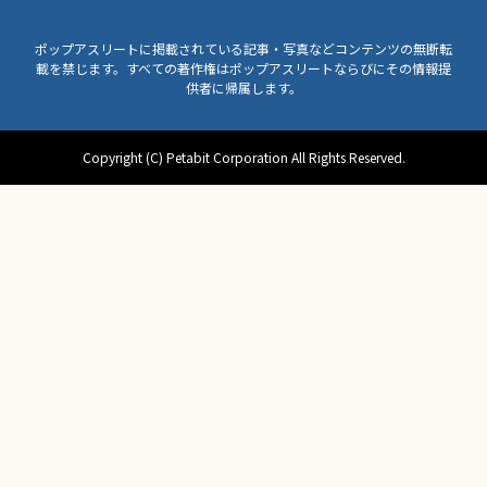
ポップアスリートに掲載されている記事・写真などコンテンツの無断転
載を禁じます。すべての著作権はポップアスリートならびにその情報提
供者に帰属します。
Copyright (C) Petabit Corporation All Rights Reserved.