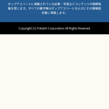
ポップアスリートに掲載されている記事・写真などコンテンツの無断転
載を禁じます。すべての著作権はポップアスリートならびにその情報提
供者に帰属します。
Copyright (C) Petabit Corporation All Rights Reserved.