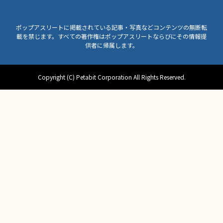
ポップアスリートに掲載されている記事・写真などコンテンツの無断転
載を禁じます。すべての著作権はポップアスリートならびにその情報提
供者に帰属します。
Copyright (C) Petabit Corporation All Rights Reserved.