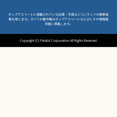
ポップアスリートに掲載されている記事・写真などコンテンツの無断転
載を禁じます。すべての著作権はポップアスリートならびにその情報提
供者に帰属します。
Copyright (C) Petabit Corporation All Rights Reserved.