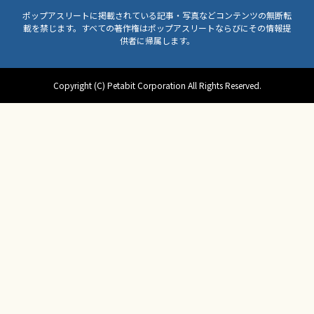
ポップアスリートに掲載されている記事・写真などコンテンツの無断転
載を禁じます。すべての著作権はポップアスリートならびにその情報提
供者に帰属します。
Copyright (C) Petabit Corporation All Rights Reserved.