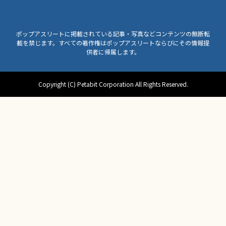
ポップアスリートに掲載されている記事・写真などコンテンツの無断転
載を禁じます。すべての著作権はポップアスリートならびにその情報提
供者に帰属します。
Copyright (C) Petabit Corporation All Rights Reserved.