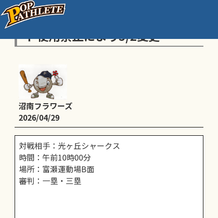
酒井根大会（高学年）グラウン
ド使用禁止により5/2変更
沼南フラワーズ
2026/04/29
対戦相手：光ヶ丘シャークス
時間：午前10時00分
場所：富瀬運動場B面
審判：一塁・三塁