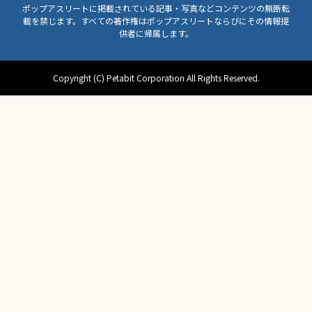
ポップアスリートに掲載されている記事・写真などコンテンツの無断転
載を禁じます。すべての著作権はポップアスリートならびにその情報提
供者に帰属します。
Copyright (C) Petabit Corporation All Rights Reserved.