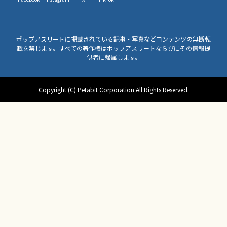
ポップアスリートに掲載されている記事・写真などコンテンツの無断転
載を禁じます。すべての著作権はポップアスリートならびにその情報提
供者に帰属します。
Copyright (C) Petabit Corporation All Rights Reserved.