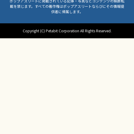
ポップアスリートに掲載されている記事・写真などコンテンツの無断転
載を禁じます。すべての著作権はポップアスリートならびにその情報提
供者に帰属します。
Copyright (C) Petabit Corporation All Rights Reserved.