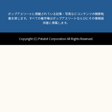
ポップアスリートに掲載されている記事・写真などコンテンツの無断転
載を禁じます。すべての著作権はポップアスリートならびにその情報提
供者に帰属します。
Copyright (C) Petabit Corporation All Rights Reserved.