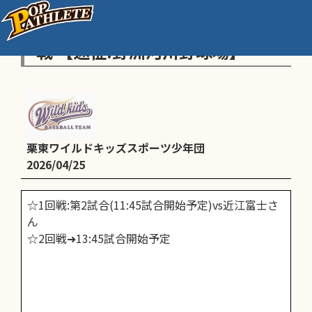
○A:近畿少年湖南地区予選 1•2回
戦 【遠征:野洲河川野球場】
栗東ワイルドキッズスポーツ少年団
2026/04/25
☆1回戦:第2試合(11:45試合開始予定)vs近江富士さ
ん
☆2回戦➜13:45試合開始予定