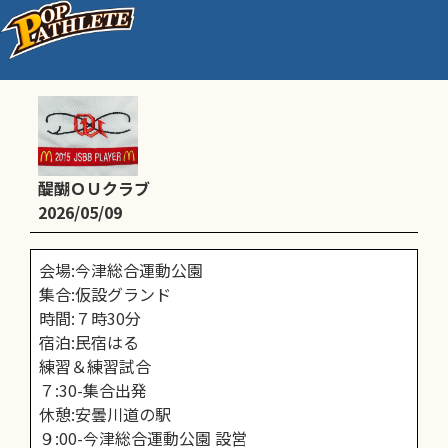
合宿
醍醐ＯＵクラブ
2026/05/09
会場:今津総合運動公園
集合:仮設グランド
時間:７時30分
宿泊:民宿はる
練習＆練習試合
７:30-集合出発
休憩:安曇川道の駅
９:00-今津総合運動公園 設営