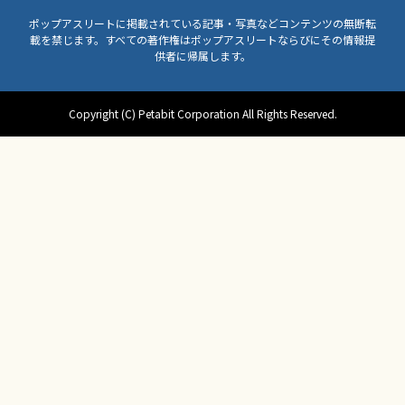
ポップアスリートに掲載されている記事・写真などコンテンツの無断転
載を禁じます。すべての著作権はポップアスリートならびにその情報提
供者に帰属します。
Copyright (C) Petabit Corporation All Rights Reserved.